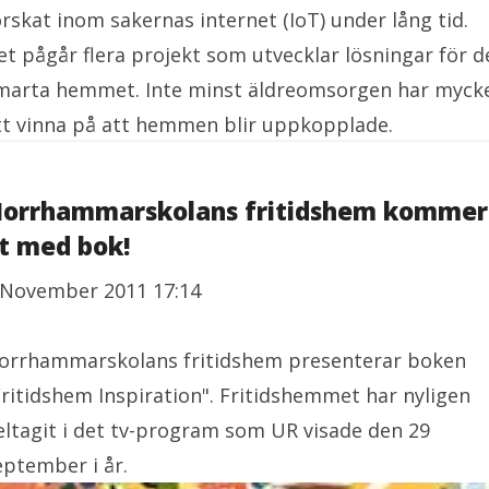
orskat inom sakernas internet (IoT) under lång tid.
et pågår flera projekt som utvecklar lösningar för d
marta hemmet. Inte minst äldreomsorgen har myck
tt vinna på att hemmen blir uppkopplade.
orrhammarskolans fritidshem kommer
t med bok!
 November 2011 17:14
orrhammarskolans fritidshem presenterar boken
Fritidshem Inspiration". Fritidshemmet har nyligen
eltagit i det tv-program som UR visade den 29
eptember i år.