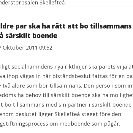
nderstorpsalen Skellefteå.
ldre par ska ha rätt att bo tillsammans
å särskilt boende
7 Oktober 2011 09:52
nligt socialnämndens nya riktlinjer ska parets vilja a
eva ihop vägas in när biståndsbeslut fattas för en pa
v två äldre som bor tillsammans. Den person som in
edöms ha behov till särskilt boende ska ha möjlighe
tt bo tillsammans med sin partner i särskilt boende.
enom beslutet ligger Skellefteå steget före den
agstiftningsprocess om medboende som pågår.