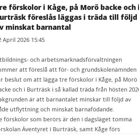
re förskolor i Kåge, på Morö backe och 
urträsk föreslås läggas i träda till följd
v minskat barnantal
2 April 2026 15:45
tbildnings- och arbetsmarknadsförvaltningen
ommer att föreslå att för- och grundskolenämnden
ar beslut om att lägga tre förskolor i Kåge, på Morö
acke och i Burträsk i så kallad träda från hösten 202
akgrunden är att barnantalet minskar till följd av
åde utflyttning och minskat barnafödande.
e förskolor som berörs är den i dagsläget tomma
örskolan Äventyret i Burträsk, samt Kåge förs