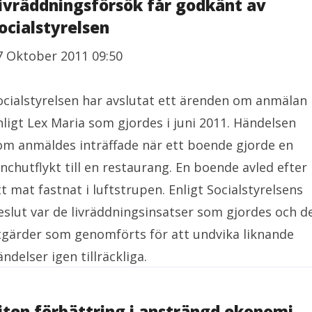
ivräddningsförsök får godkänt av
ocialstyrelsen
7 Oktober 2011 09:50
ocialstyrelsen har avslutat ett ärenden om anmälan
nligt Lex Maria som gjordes i juni 2011. Händelsen
om anmäldes inträffade när ett boende gjorde en
unchutflykt till en restaurang. En boende avled efter
tt mat fastnat i luftstrupen. Enligt Socialstyrelsens
eslut var de livräddningsinsatser som gjordes och d
tgärder som genomförts för att undvika liknande
ändelser igen tillräckliga.
iten förbättring i ansträngd ekonomi