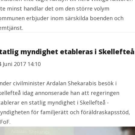
nte minst handlar det om den större volym
ommunen erbjuder inom särskilda boenden och
emtjänst.
tatlig myndighet etableras i Skellefteå
4 Juni 2017 14:10
nder civilminister Ardalan Shekarabis besök i
kellefteå idag annonserade han att regeringen
tablerar en statlig myndighet i Skellefteå -
yndigheten för familjerätt och föräldraskapsstöd,
FoF.