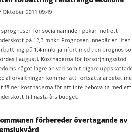
7 Oktober 2011 09:49
rsprognosen för socialnämnden pekar mot ett
nderskott på 12,3 mnkr. Prognosen innebär en liten
örbättring på 1,4 mnkr jämfört med den prognos s
jordes i augusti. Kostnaderna för försörjningsstöd
edöms något lägre än vad som tidigare uppskattade
ocialförvaltningen kommer att fortsätta arbetet m
tt få ner kostnaderna för att inte behöva ta med ett
nderskott till nästa års budget.
ommunen förbereder övertagande av
emsjukvård