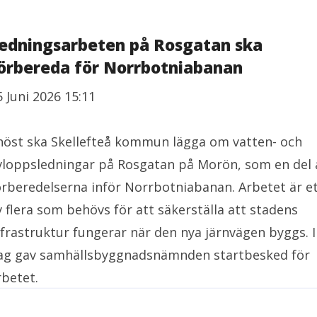
edningsarbeten på Rosgatan ska
örbereda för Norrbotniabanan
5 Juni 2026 15:11
 höst ska Skellefteå kommun lägga om vatten- och
vloppsledningar på Rosgatan på Morön, som en del 
örberedelserna inför Norrbotniabanan. Arbetet är e
v flera som behövs för att säkerställa att stadens
nfrastruktur fungerar när den nya järnvägen byggs. I
ag gav samhällsbyggnadsnämnden startbesked för
rbetet.