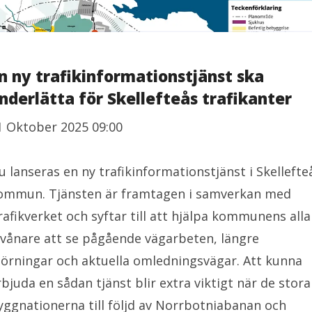
n ny trafikinformationstjänst ska
nderlätta för Skellefteås trafikanter
1 Oktober 2025 09:00
u lanseras en ny trafikinformationstjänst i Skellefte
ommun. Tjänsten är framtagen i samverkan med
rafikverket och syftar till att hjälpa kommunens alla
nvånare att se pågående vägarbeten, längre
törningar och aktuella omledningsvägar. Att kunna
rbjuda en sådan tjänst blir extra viktigt när de stora
yggnationerna till följd av Norrbotniabanan och