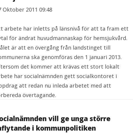
7 Oktober 2011 09:48
tt arbete har inletts på länsnivå för att ta fram ett
vtal för ändrat huvudmannaskap för hemsjukvård.
ålet är att en övergång från landstinget till
ommunerna ska genomföras den 1 januari 2013.
ftersom det kommer att krävas ett stort lokalt
rbete har socialnämnden gett socialkontoret i
ppdrag att redan nu inleda arbetet med att
örbereda övertagande.
ocialnämnden vill ge unga större
nflytande i kommunpolitiken