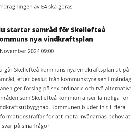
mdragningen av E4 ska göras.
u startar samråd för Skellefteå
ommuns nya vindkraftsplan
 November 2024 09:00
u går Skellefteå kommuns nya vindkraftsplan ut på
amråd, efter beslut från kommunstyrelsen i måndag
lanen ger förslag på sex ordinarie och två alternativ
mråden som Skellefteå kommun anser lämpliga för
indkraftsutbyggnad. Kommunen bjuder in till flera
nformationsträffar för att möta invånarnas behov at
å svar på sina frågor.