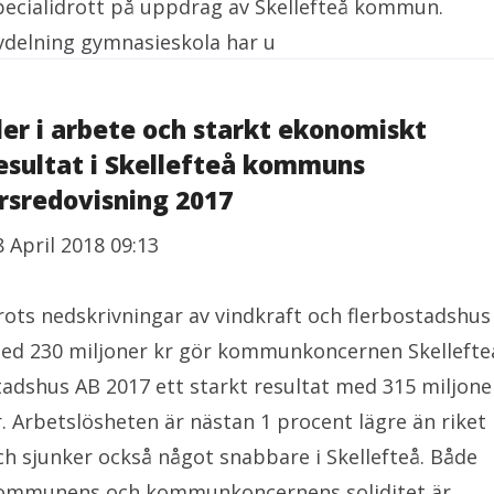
pecialidrott på uppdrag av Skellefteå kommun.
vdelning gymnasieskola har u
ler i arbete och starkt ekonomiskt
esultat i Skellefteå kommuns
rsredovisning 2017
8 April 2018 09:13
rots nedskrivningar av vindkraft och flerbostadshus
ed 230 miljoner kr gör kommunkoncernen Skellefte
tadshus AB 2017 ett starkt resultat med 315 miljone
r. Arbetslösheten är nästan 1 procent lägre än riket
ch sjunker också något snabbare i Skellefteå. Både
ommunens och kommunkoncernens soliditet är