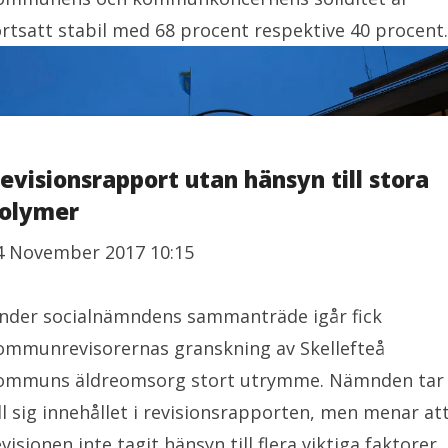
ortsatt stabil med 68 procent respektive 40 procent.
evisionsrapport utan hänsyn till stora
olymer
4 November 2017 10:15
nder socialnämndens sammanträde igår fick
ommunrevisorernas granskning av Skellefteå
ommuns äldreomsorg stort utrymme. Nämnden tar
ill sig innehållet i revisionsrapporten, men menar at
evisionen inte tagit hänsyn till flera viktiga faktorer.