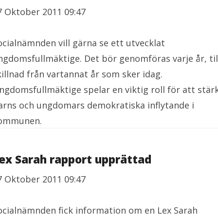
7 Oktober 2011 09:47
ocialnämnden vill gärna se ett utvecklat
ngdomsfullmäktige. Det bör genomföras varje år, til
killnad från vartannat år som sker idag.
ngdomsfullmäktige spelar en viktig roll för att stär
arns och ungdomars demokratiska inflytande i
ommunen.
ex Sarah rapport upprättad
7 Oktober 2011 09:47
ocialnämnden fick information om en Lex Sarah