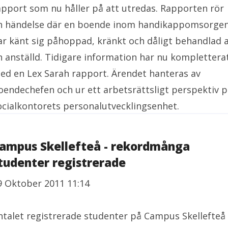
apport som nu håller på att utredas. Rapporten rör
n händelse där en boende inom handikappomsorge
ar känt sig påhoppad, kränkt och dåligt behandlad 
n anställd. Tidigare information har nu komplettera
ed en Lex Sarah rapport. Ärendet hanteras av
oendechefen och ur ett arbetsrättsligt perspektiv 
ocialkontorets personalutvecklingsenhet.
ampus Skellefteå - rekordmånga
tudenter registrerade
9 Oktober 2011 11:14
ntalet registrerade studenter på Campus Skellefteå