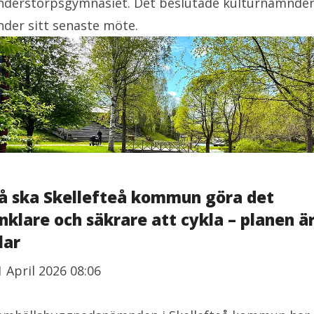
nderstorpsgymnasiet. Det beslutade kulturnämnde
nder sitt senaste möte.
å ska Skellefteå kommun göra det
nklare och säkrare att cykla – planen ä
lar
1 April 2026 08:06