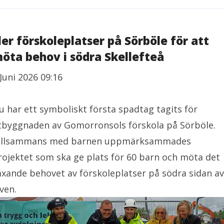
 Många europeiska städer står inför liknande
tmaningar
ler förskoleplatser på Sörböle för att
öta behov i södra Skellefteå
 Juni 2026 09:16
u har ett symboliskt första spadtag tagits för
tbyggnaden av Gomorronsols förskola på Sörböle.
illsammans med barnen uppmärksammades
rojektet som ska ge plats för 60 barn och möta det
äxande behovet av förskoleplatser på södra sidan av
lven.