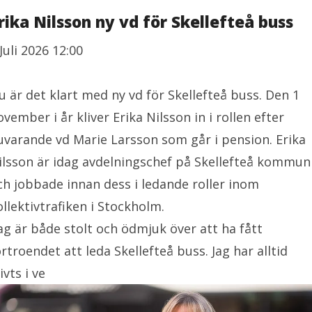
rika Nilsson ny vd för Skellefteå buss
Juli 2026 12:00
u är det klart med ny vd för Skellefteå buss. Den 1
ovember i år kliver Erika Nilsson in i rollen efter
uvarande vd Marie Larsson som går i pension. Erika
ilsson är idag avdelningschef på Skellefteå kommun
ch jobbade innan dess i ledande roller inom
ollektivtrafiken i Stockholm.
Jag är både stolt och ödmjuk över att ha fått
örtroendet att leda Skellefteå buss. Jag har alltid
ivts i ve