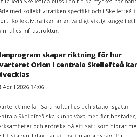
tt få leda Skellefteå buss i en tid då mycket har hänt
åde med kollektivtrafiken specifikt och i Skellefteå i
tort. Kollektivtrafiken är en väldigt viktig kugge i ett
amhälles infrastruktur.
lanprogram skapar riktning för hur
varteret Orion i centrala Skellefteå ka
tvecklas
3 April 2026 14:06
varteret mellan Sara kulturhus och Stationsgatan i
entrala Skellefteå ska kunna växa med fler bostäder,
erksamheter och grönska på ett sätt som bidrar me
iv till staden. I dag har ett nytt planprogram för