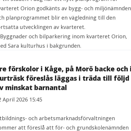
varteret Orion godkänts av bygg- och miljönämnden
ch planprogrammet blir en vägledning till den
ortsatta utvecklingen av kvarteret.
re förskolor i Kåge, på Morö backe och 
urträsk föreslås läggas i träda till följd
v minskat barnantal
2 April 2026 15:45
tbildnings- och arbetsmarknadsförvaltningen
ommer att föreslå att för- och grundskolenämnden