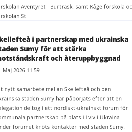
örskolan Äventyret i Burträsk, samt Kåge förskola o
örskolan St
kellefteå i partnerskap med ukrainska
taden Sumy för att stärka
otståndskraft och återuppbyggnad
1 Maj 2026 11:59
tt nytt samarbete mellan Skellefteå och den
krainska staden Sumy har påbörjats efter att en
elegation deltog i ett nordiskt-ukrainskt forum för
ommunala partnerskap på plats i Lviv i Ukraina.
nder forumet knöts kontakter med staden Sumy,