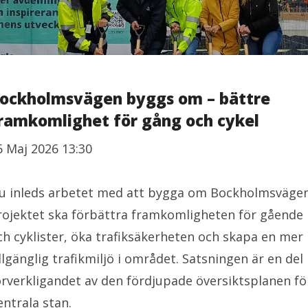
ockholmsvägen byggs om – bättre
ramkomlighet för gång och cykel
6 Maj 2026 13:30
u inleds arbetet med att bygga om Bockholmsvägen
rojektet ska förbättra framkomligheten för gående
ch cyklister, öka trafiksäkerheten och skapa en mer
illgänglig trafikmiljö i området. Satsningen är en del 
örverkligandet av den fördjupade översiktsplanen fö
entrala stan.