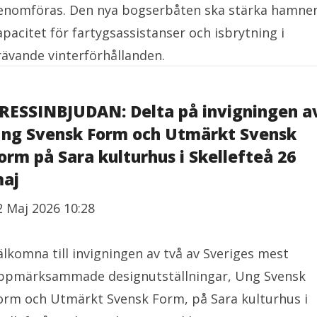
enomföras. Den nya bogserbåten ska stärka hamne
apacitet för fartygsassistanser och isbrytning i
rävande vinterförhållanden.
RESSINBJUDAN: Delta på invigningen a
ng Svensk Form och Utmärkt Svensk
orm på Sara kulturhus i Skellefteå 26
aj
2 Maj 2026 10:28
älkomna till invigningen av två av Sveriges mest
ppmärksammade designutställningar, Ung Svensk
orm och Utmärkt Svensk Form, på Sara kulturhus i