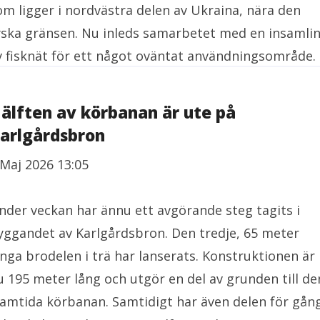
om ligger i nordvästra delen av Ukraina, nära den
yska gränsen. Nu inleds samarbetet med en insamli
v fisknät för ett något oväntat användningsområde.
älften av körbanan är ute på
arlgårdsbron
 Maj 2026 13:05
nder veckan har ännu ett avgörande steg tagits i
yggandet av Karlgårdsbron. Den tredje, 65 meter
ånga brodelen i trä har lanserats. Konstruktionen är
u 195 meter lång och utgör en del av grunden till de
ramtida körbanan. Samtidigt har även delen för gån