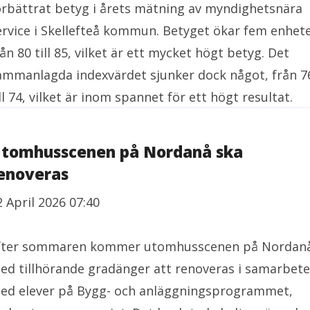
örbättrat betyg i årets mätning av myndighetsnära
ervice i Skellefteå kommun. Betyget ökar fem enhete
rån 80 till 85, vilket är ett mycket högt betyg. Det
ammanlagda indexvärdet sjunker dock något, från 7
ill 74, vilket är inom spannet för ett högt resultat.
tomhusscenen på Nordanå ska
enoveras
2 April 2026 07:40
fter sommaren kommer utomhusscenen på Nordan
ed tillhörande gradänger att renoveras i samarbete
ed elever på Bygg- och anläggningsprogrammet,