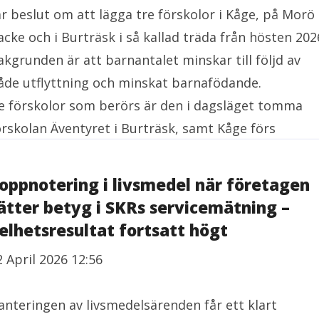
ar beslut om att lägga tre förskolor i Kåge, på Morö
acke och i Burträsk i så kallad träda från hösten 202
akgrunden är att barnantalet minskar till följd av
åde utflyttning och minskat barnafödande.
e förskolor som berörs är den i dagsläget tomma
örskolan Äventyret i Burträsk, samt Kåge förs
oppnotering i livsmedel när företagen
ätter betyg i SKRs servicemätning –
elhetsresultat fortsatt högt
2 April 2026 12:56
anteringen av livsmedelsärenden får ett klart