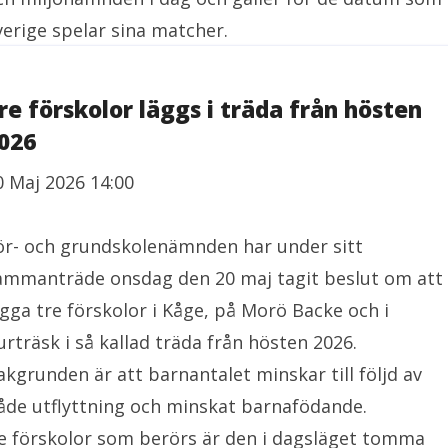
verige spelar sina matcher.
re förskolor läggs i träda från hösten
026
0 Maj 2026 14:00
ör- och grundskolenämnden har under sitt
ammanträde onsdag den 20 maj tagit beslut om att
ägga tre förskolor i Kåge, på Morö Backe och i
urträsk i så kallad träda från hösten 2026.
akgrunden är att barnantalet minskar till följd av
åde utflyttning och minskat barnafödande.
e förskolor som berörs är den i dagsläget tomma