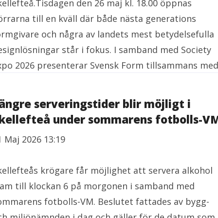
kellefteå.Tisdagen den 26 maj kl. 18.00 öppnas
örrarna till en kväll där både nästa generations
ormgivare och några av landets mest betydelsefulla
esignlösningar står i fokus. I samband med Society
xpo 2026 presenterar Svensk Form tillsammans med
ängre serveringstider blir möjligt i
kellefteå under sommarens fotbolls-V
1 Maj 2026 13:19
kellefteås krögare får möjlighet att servera alkohol
ram till klockan 6 på morgonen i samband med
ommarens fotbolls-VM. Beslutet fattades av bygg-
ch miljönämnden i dag och gäller för de datum som