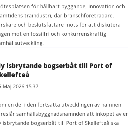
ötesplatsen för hållbart byggande, innovation och
ramtidens träindustri, där branschföreträdare,
orskare och beslutsfattare möts för att diskutera
ägen mot en fossilfri och konkurrenskraftig
amhällsutveckling.
y isbrytande bogserbåt till Port of
kellefteå
5 Maj 2026 15:37
om en del i den fortsatta utvecklingen av hamnen
öreslår samhällsbyggnadsnämnden att inköpet av e
y isbrytande bogserbåt till Port of Skellefteå ska