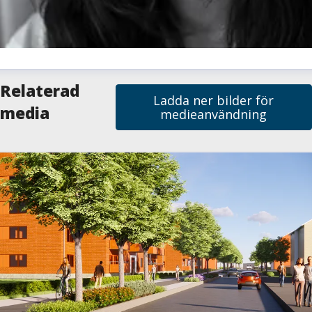
milie Sjölund
Relaterad
Ladda ner bilder för
resskontakt
Pressansvarig
media
medieanvändning
milie.sjolund@skelleftea.se
073-020 70 64