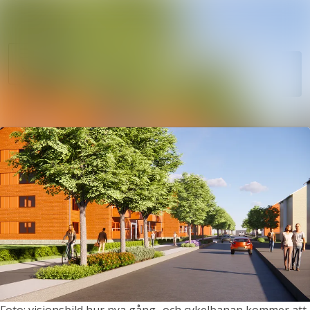
Sök i nyhet
Nyhetsarkiv
Mediearkiv
Följ
Följer
Event
Kontakt
Foto: visionsbild hur nya gång- och cykelbanan kommer att