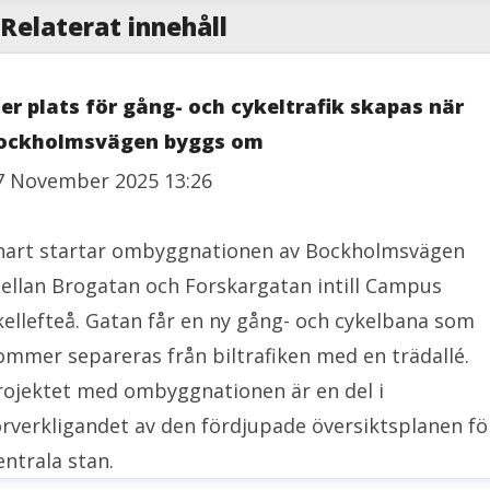
Relaterat innehåll
er plats för gång- och cykeltrafik skapas när
ockholmsvägen byggs om
7 November 2025 13:26
nart startar ombyggnationen av Bockholmsvägen
ellan Brogatan och Forskargatan intill Campus
kellefteå. Gatan får en ny gång- och cykelbana som
ommer separeras från biltrafiken med en trädallé.
rojektet med ombyggnationen är en del i
örverkligandet av den fördjupade översiktsplanen fö
entrala stan.