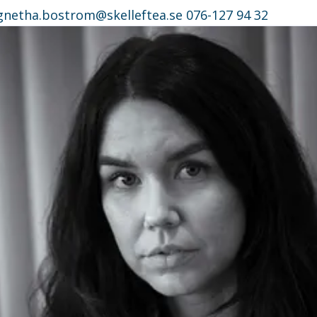
gnetha.bostrom@skelleftea.se
076-127 94 32