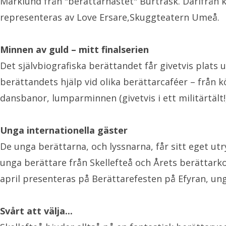
Marklund från "berättarnästet" Burträsk. Därifrån
representeras av Love Ersare,Skuggteatern Umeå.
Minnen av guld – mitt finalserien
Det självbiografiska berättandet får givetvis plat
berättandets hjälp vid olika berättarcaféer – från 
dansbanor, lumparminnen (givetvis i ett militärtält!
Unga internationella gäster
De unga berättarna, och lyssnarna, får sitt eget u
unga berättare från Skellefteå och Årets berättar
april presenteras på Berättarefesten på Efyran, u
Svårt att välja...