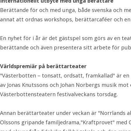
Internationellt utbyte med unga berättare
Berättande för och med unga, både svenska och med
annat att ordnas workshops, berättarcaféer och e
En nyhet för i år är det gästspel som görs av en t
berättande och även presentera sitt arbete för pub
Världspremiär på berättarteater
"Västerbotten – tonsatt, ordsatt, framkallad" är en
av Jonas Knutssons och Johan Norbergs musik mot 
Västerbottensteatern festivalveckans torsdag.
Annan berättarteater under veckan är "Norrlands a
Olssons gripande familjedrama,"Kraftprovet" med 