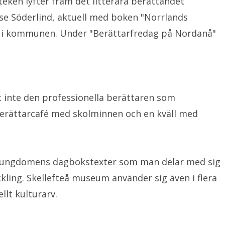
eken lyfter fram det litterära berättandet
e Söderlind, aktuell med boken "Norrlands
m i kommunen. Under "Berättarfredag på Nordanå"
et inte den professionella berättaren som
r berättarcafé med skolminnen och en kväll med
g i ungdomens dagbokstexter som man delar med sig
ling. Skellefteå museum använder sig även i flera
llt kulturarv.