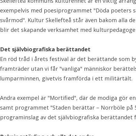
Skellefteå kommuns kulturenhet är en viktig arrang
exempelvis med poesiprogrammet "Döda poeters säll
svårmod". Kultur Skellefteå står även bakom all
blir det skapande verksamhet med kulturpedagoge
Det självbiografiska berättandet
En röd tråd i årets festival är det berättande som 
framträder utan vi får "vanliga" människor berättel
lumparminnen, givetvis framförda i ett militärtält.
Andra exempel är "Mortified", där de modiga gör 
samt programmet "Staden berättar – Norrböle på 50
programinslag av det självbiografiska berättandet f