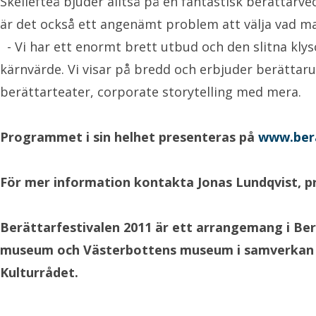
Skellefteå bjuder alltså på en fantastisk berättarv
är det också ett angenämt problem att välja vad ma
- Vi har ett enormt brett utbud och den slitna klysch
kärnvärde. Vi visar på bredd och erbjuder berätta
berättarteater, corporate storytelling med mera.
Programmet i sin helhet presenteras på
www.bera
För mer information kontakta
Jonas Lundqvist, p
Berättarfestivalen 2011
är ett arrangemang i Berä
museum och Västerbottens museum i samverkan m
Kulturrådet.