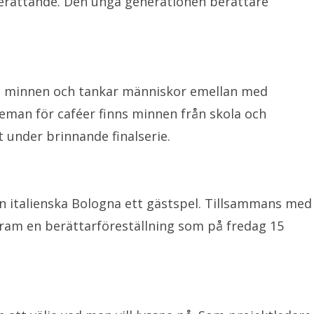
berättande. Den unga generationen berättare
byta minnen och tankar människor emellan med
teman för caféer finns minnen från skola och
t under brinnande finalserie.
ån italienska Bologna ett gästspel. Tillsammans med
fram en berättarföreställning som på fredag 15