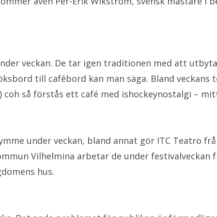
 kommer även Per-Erik Wikström, svensk mästare i 
s under veckan. De tar igen traditionen med att ut
köksbord till cafébord kan man säga. Bland veckans 
) coh så förstås ett café med ishockeynostalgi – mit
trymme under veckan, bland annat gör ITC Teatro fr
kommun Vilhelmina arbetar de under festivalveckan 
ngdomens hus.