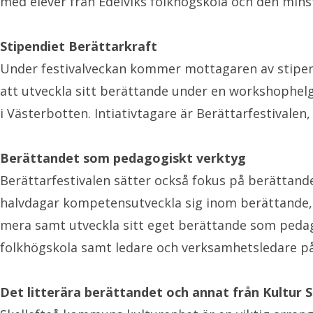
med elever från Edelviks folkhögskola och den min
Stipendiet Berättarkraft
Under festivalveckan kommer mottagaren av stipendi
att utveckla sitt berättande under en workshophel
i Västerbotten. Intiativtagare är Berättarfestival
Berättandet som pedagogiskt verktyg
Berättarfestivalen sätter också fokus på berättand
halvdagar kompetensutveckla sig inom berättande, i
mera samt utveckla sitt eget berättande som pedago
folkhögskola samt ledare och verksamhetsledare p
Det litterära berättandet och annat från Kultur S