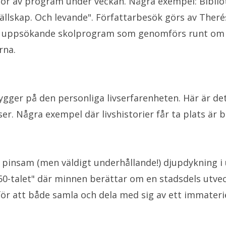
ör av program under veckan. Några exempel: Bibliot
skap. Och levande". Författarbesök görs av Therés
a de uppsökande skolprogram som genomförs runt o
rna.
bygger på den personliga livserfarenheten. Här är d
ser. Några exempel där livshistorier får ta plats ä
en pinsam (men väldigt underhållande!) djupdyknin
-talet" där minnen berättar om en stadsdels utveck
ör att både samla och dela med sig av ett immaterie