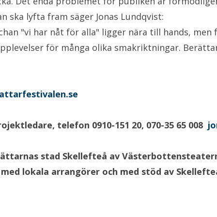
ecka. Det enda problemet för publiken är förmodligen
n ska lyfta fram säger Jonas Lundqvist:
an "vi har nåt för alla" ligger nära till hands, men 
rupplevelser för många olika smakriktningar. Berät
ttarfestivalen.se
rojektledare, t
elefon 0910-151 20, 070-35 65 008
j
ttarnas stad Skellefteå av Västerbottensteatern,
ed lokala arrangörer och med stöd av Skellefte