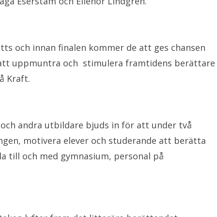
aga Eserstam och Ellenor LIndgren.
etts och innan finalen kommer de att ges chansen
r att uppmuntra och stimulera framtidens berättare
eå Kraft.
och andra utbildare bjuds in för att under två
ngen, motivera elever och studerande att berätta
ola till och med gymnasium, personal på