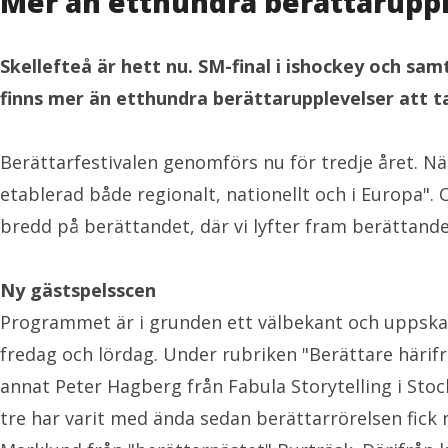
Mer än etthundra berättarupple
Skellefteå är hett nu. SM-final i ishockey och samt
finns mer än etthundra berättarupplevelser att ta 
Berättarfestivalen genomförs nu för tredje året. När
etablerad både regionalt, nationellt och i Europa". 
bredd på berättandet, där vi lyfter fram berättand
Ny gästspelsscen
Programmet är i grunden ett välbekant och uppskat
fredag och lördag. Under rubriken "Berättare härif
annat Peter Hagberg från Fabula Storytelling i Stoc
tre har varit med ända sedan berättarrörelsen fick n