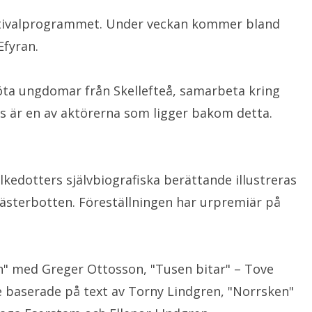
festivalprogrammet. Under veckan kommer bland
Efyran.
möta ungdomar från Skellefteå, samarbeta kring
ws är en av aktörerna som ligger bakom detta.
lkedotters självbiografiska berättande illustreras
ästerbotten. Föreställningen har urpremiär på
n" med Greger Ottosson, "Tusen bitar" – Tove
 baserade på text av Torny Lindgren, "Norrsken"