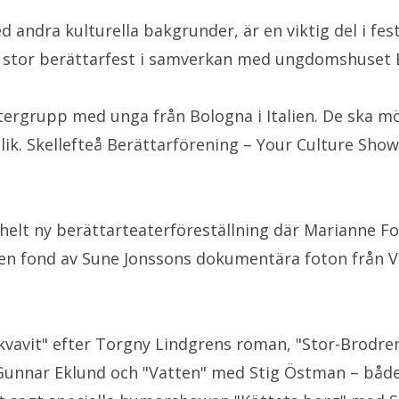
 andra kulturella bakgrunder, är en viktig del i 
n stor berättarfest i samverkan med ungdomshuset 
eatergrupp med unga från Bologna i Italien. De ska 
lik. Skellefteå Berättarförening – Your Culture Sho
 helt ny berättarteaterföreställning där Marianne Fo
en fond av Sune Jonssons dokumentära foton från V
kvavit" efter Torgny Lindgrens roman, "Stor-Brodre
Gunnar Eklund och "Vatten" med Stig Östman – både