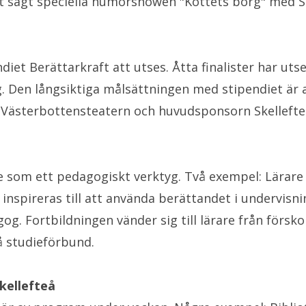
st sagt speciella humorshowen "Köttets borg" med S
et Berättarkraft att utses. Åtta finalister har uts
g. Den långsiktiga målsättningen med stipendiet ä
en, Västerbottensteatern och huvudsponsorn Skelleft
e som ett pedagogiskt verktyg. Två exempel: Lärare 
nspireras till att använda berättandet i undervisni
g. Fortbildningen vänder sig till lärare från försk
å studieförbund.
kellefteå