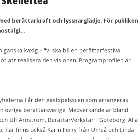
 Skellefteå
å med berättarkraft och lyssnarglädje. För publiken
ostalgi...
ganska kaxig – "vi ska bli en berättarfestival
mot att realisera den visionen. Programprofilen är
yheterna i år den gästspelsscen som arrangeras
rån övriga berättarsverige. Medverkande är bland
och Ulf Ärnström, BerättarVerkstan i Göteborg. Alla
Jo, här finns också Karin Ferry från Umeå och Linda