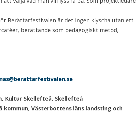
 att välja vad man vill lyssna på. Som projektledare
för Berättarfestivalen är det ingen klyscha utan ett
tarcaféer, berättande som pedagogiskt metod,
onas@berattarfestivalen.se
 Kultur Skellefteå, Skellefteå
å kommun, Västerbottens läns landsting och