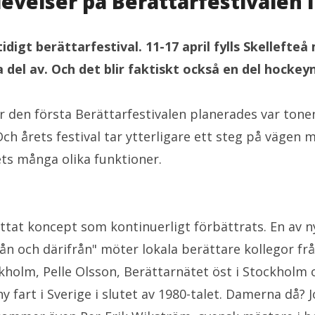
velser på Berättarfestivalen i
idigt berättarfestival. 11-17 april fylls Skellefte
del av. Och det blir faktiskt också en del hockeyn
 den första Berättarfestivalen planerades var tonen 
Och årets festival tar ytterligare ett steg på vägen 
ets många olika funktioner.
tat koncept som kontinuerligt förbättrats. En av n
rån och därifrån" möter lokala berättare kollegor f
kholm, Pelle Olsson, Berättarnätet öst i Stockholm 
y fart i Sverige i slutet av 1980-talet. Damerna då? 