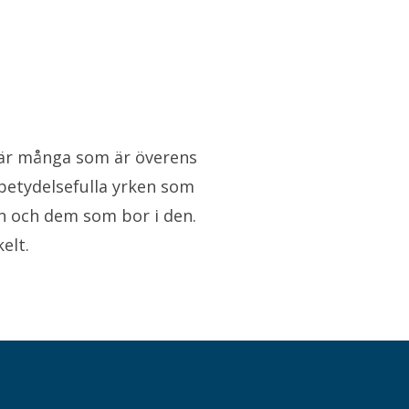
n
i är många som är överens
betydelsefulla yrken som
n och dem som bor i den.
elt.