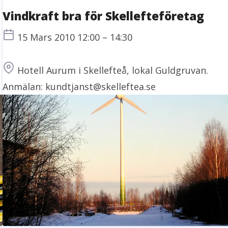
Vindkraft bra för Skellefteföretag
Tid
15 Mars 2010 12:00 – 14:30
Plats
Hotell Aurum i Skellefteå, lokal Guldgruvan.
Anmälan: kundtjanst@skelleftea.se