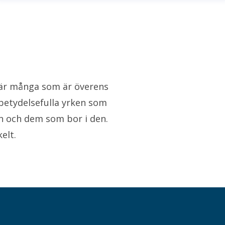
n
i är många som är överens
betydelsefulla yrken som
n och dem som bor i den.
elt.