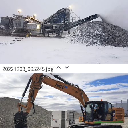
20221208_095245.jpg