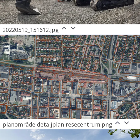
20220519_151612.jpg
planområde detaljplan resecentrum.png