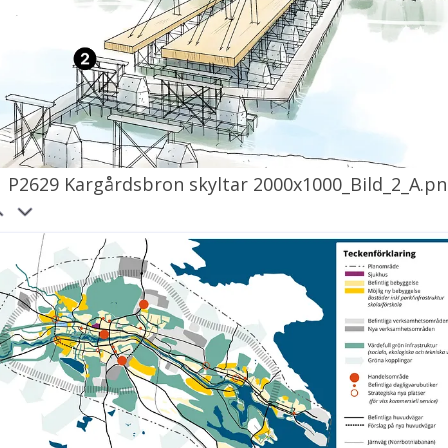
P2629 Kargårdsbron skyltar 2000x1000_Bild_2_A.p