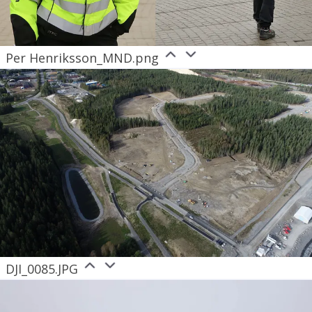
Per Henriksson_MND.png
DJI_0085.JPG