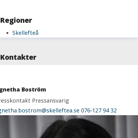
Regioner
Skellefteå
Kontakter
gnetha Boström
resskontakt
Pressansvarig
gnetha.bostrom@skelleftea.se
076-127 94 32