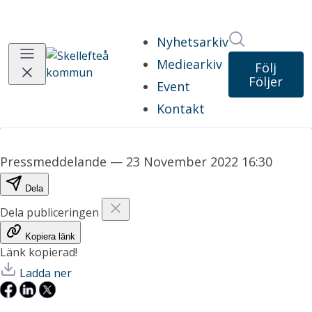
Sök i nyhet
Nyhetsarkiv
Mediearkiv
Följ
Följer
Event
Kontakt
Pressmeddelande
—
23 November 2022 16:30
Dela
Dela publiceringen
Kopiera länk
Länk kopierad!
Ladda ner