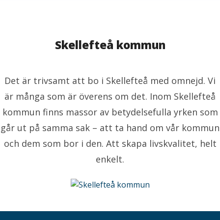
milie Sjölund
resskontakt
Pressansvarig
milie.sjolund@skelleftea.se
073-020 70 64
Skellefteå kommun
Det är trivsamt att bo i Skellefteå med omnejd. Vi
är många som är överens om det. Inom Skellefteå
kommun finns massor av betydelsefulla yrken som
går ut på samma sak – att ta hand om vår kommun
och dem som bor i den. Att skapa livskvalitet, helt
enkelt.