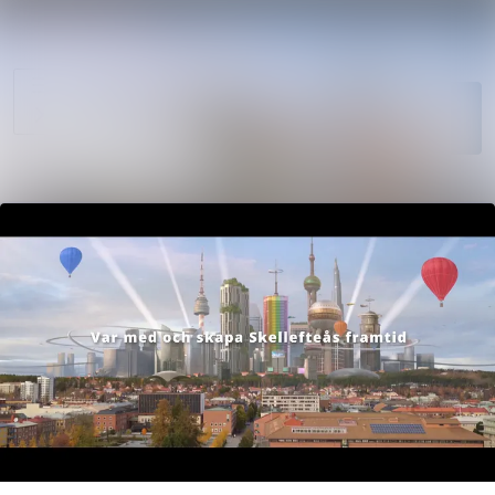
Sök i nyhet
Nyhetsarkiv
Mediearkiv
Följ
Följer
Event
Kontakt