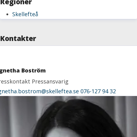
Regioner
Skellefteå
Kontakter
gnetha Boström
resskontakt
Pressansvarig
gnetha.bostrom@skelleftea.se
076-127 94 32