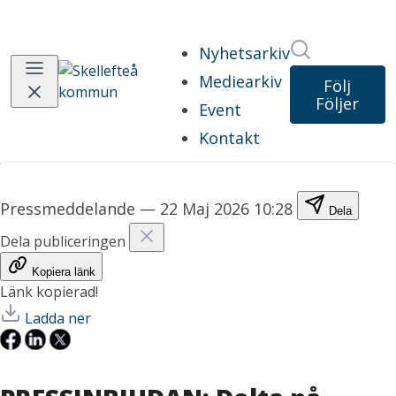
Sök i nyhet
Nyhetsarkiv
Mediearkiv
Följ
Följer
Event
Kontakt
Pressmeddelande
—
22 Maj 2026 10:28
Dela
Dela publiceringen
Kopiera länk
Länk kopierad!
Ladda ner