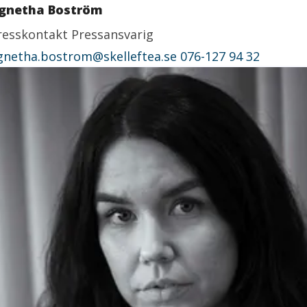
gnetha Boström
resskontakt
Pressansvarig
gnetha.bostrom@skelleftea.se
076-127 94 32