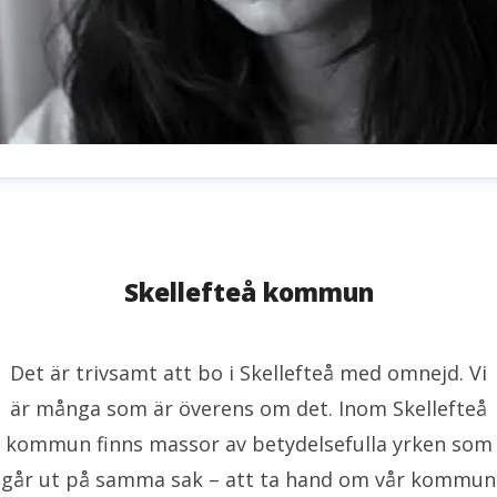
milie Sjölund
resskontakt
Pressansvarig
milie.sjolund@skelleftea.se
073-020 70 64
Skellefteå kommun
Det är trivsamt att bo i Skellefteå med omnejd. Vi
är många som är överens om det. Inom Skellefteå
kommun finns massor av betydelsefulla yrken som
går ut på samma sak – att ta hand om vår kommun