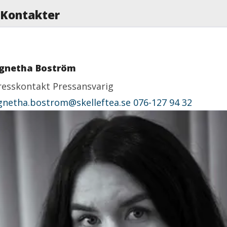
Kontakter
gnetha Boström
resskontakt
Pressansvarig
gnetha.bostrom@skelleftea.se
076-127 94 32