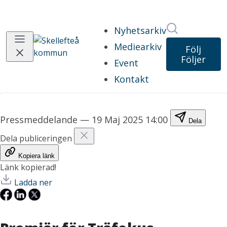
Sök i nyhet
Nyhetsarkiv
Mediearkiv
Följ
Följer
Event
Kontakt
Pressmeddelande
—
19 Maj 2025 14:00
Dela
Dela publiceringen
Kopiera länk
Länk kopierad!
Ladda ner