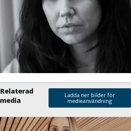
milie Sjölund
Relaterad
Ladda ner bilder för
resskontakt
Pressansvarig
media
medieanvändning
milie.sjolund@skelleftea.se
073-020 70 64