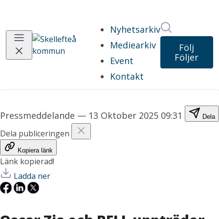
Sök i nyhet
Nyhetsarkiv
Mediearkiv
Följ
Följer
Event
Kontakt
Pressmeddelande
—
13 Oktober 2025 09:31
Dela
Dela publiceringen
Kopiera länk
Länk kopierad!
Ladda ner