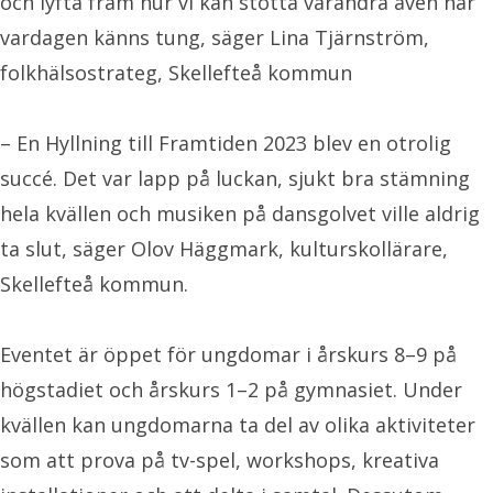
och lyfta fram hur vi kan stötta varandra även när
vardagen känns tung, säger Lina Tjärnström,
folkhälsostrateg, Skellefteå kommun
– En Hyllning till Framtiden 2023 blev en otrolig
succé. Det var lapp på luckan, sjukt bra stämning
hela kvällen och musiken på dansgolvet ville aldrig
ta slut, säger Olov Häggmark, kulturskollärare,
Skellefteå kommun.
Eventet är öppet för ungdomar i årskurs 8–9 på
högstadiet och årskurs 1–2 på gymnasiet. Under
kvällen kan ungdomarna ta del av olika aktiviteter
som att prova på tv-spel, workshops, kreativa