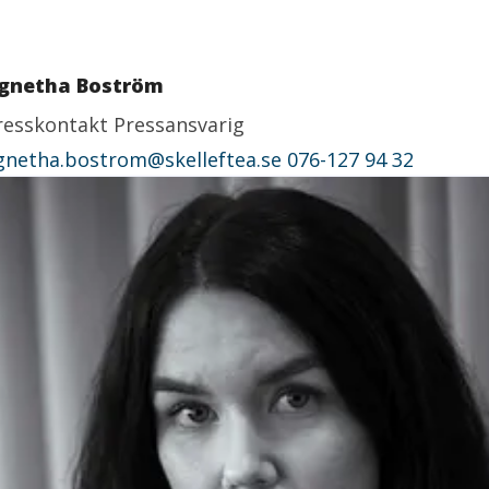
gnetha Boström
resskontakt
Pressansvarig
gnetha.bostrom@skelleftea.se
076-127 94 32