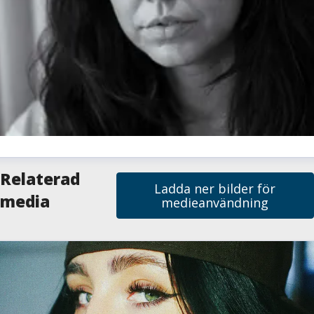
milie Sjölund
Relaterad
Ladda ner bilder för
resskontakt
Pressansvarig
media
medieanvändning
milie.sjolund@skelleftea.se
073-020 70 64