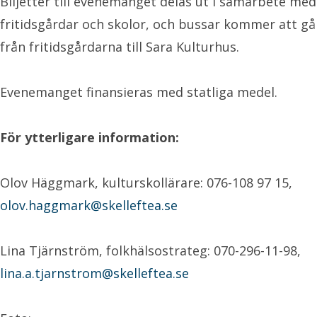
Biljetter till evenemanget delas ut i samarbete med
fritidsgårdar och skolor, och bussar kommer att gå
från fritidsgårdarna till Sara Kulturhus.
Evenemanget finansieras med statliga medel.
För ytterligare information:
Olov Häggmark, kulturskollärare: 076-108 97 15,
olov.haggmark@skelleftea.se
Lina Tjärnström, folkhälsostrateg: 070-296-11-98,
lina.a.tjarnstrom@skelleftea.se