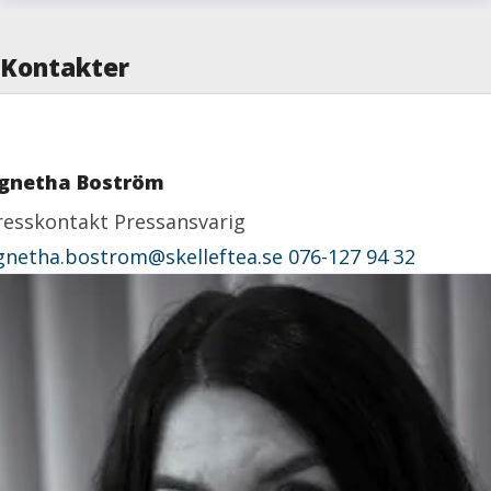
Kontakter
gnetha Boström
resskontakt
Pressansvarig
gnetha.bostrom@skelleftea.se
076-127 94 32