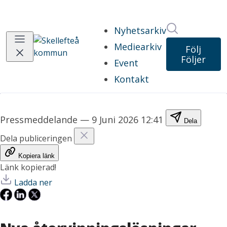
Sök i nyhet
Nyhetsarkiv
Mediearkiv
Följ
Följer
Event
Kontakt
Pressmeddelande
—
9 Juni 2026 12:41
Dela
Dela publiceringen
Kopiera länk
Länk kopierad!
Ladda ner