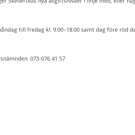
er Skellefteås nya avgiftsnivåer i linje med, eller 
åndag till fredag kl. 9.00–18.00 samt dag före röd da
dsnämnden: 073-076 41 57