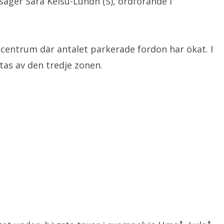
säger Sara Keisu-Lundh (S), ordförande i
v centrum där antalet parkerade fordon har ökat. I
tas av den tredje zonen.