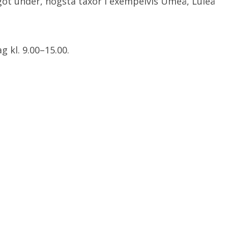
något under, högsta taxor i exempelvis Umeå, Luleå
g kl. 9.00–15.00.