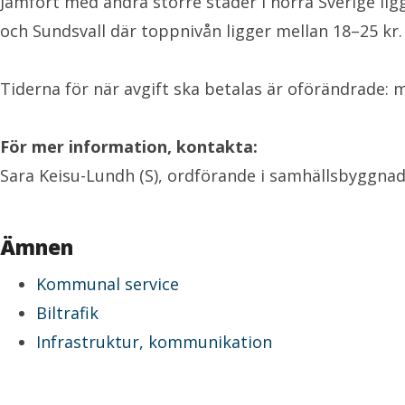
Jämfört med andra större städer i norra Sverige ligg
och Sundsvall där toppnivån ligger mellan 18–25 kr.
Tiderna för när avgift ska betalas är oförändrade: m
För mer information, kontakta:
Sara Keisu-Lundh (S), ordförande i samhällsbyggna
Ämnen
Kommunal service
Biltrafik
Infrastruktur, kommunikation