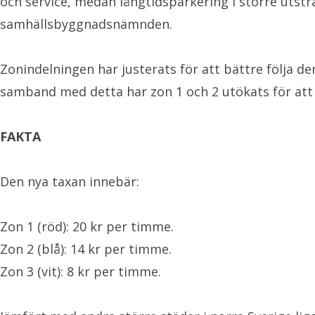
och service, medan långtidsparkering i större utstr
samhällsbyggnadsnämnden.
Zonindelningen har justerats för att bättre följa d
samband med detta har zon 1 och 2 utökats för att o
FAKTA
Den nya taxan innebär:
Zon 1 (röd): 20 kr per timme.
Zon 2 (blå): 14 kr per timme.
Zon 3 (vit): 8 kr per timme.