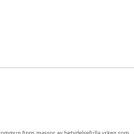
å kommun finns massor av betydelsefulla yrken som