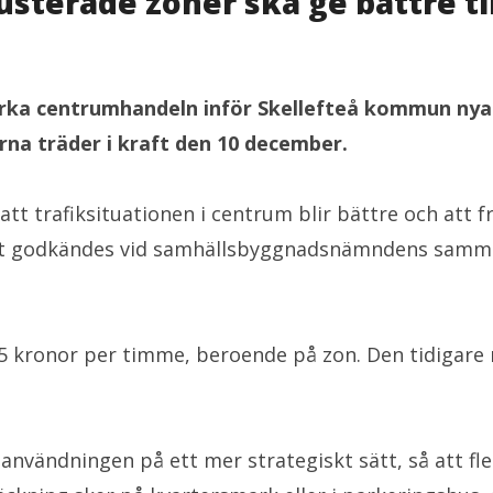
sterade zoner ska ge bättre til
tärka centrumhandeln inför Skellefteå kommun ny
na träder i kraft den 10 december.
 att trafiksituationen i centrum blir bättre och att f
get godkändes vid samhällsbyggnadsnämndens samman
5 kronor per timme, beroende på zon. Den tidigare
användningen på ett mer strategiskt sätt, så att fle