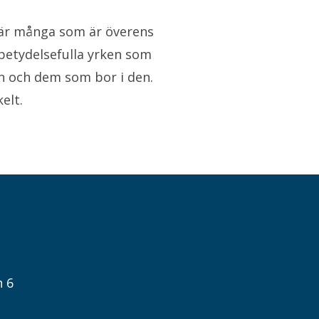
i är många som är överens
betydelsefulla yrken som
Emilie Sjölund
n och dem som bor i den.
Presskontakt
Pressansvar
elt.
n 6