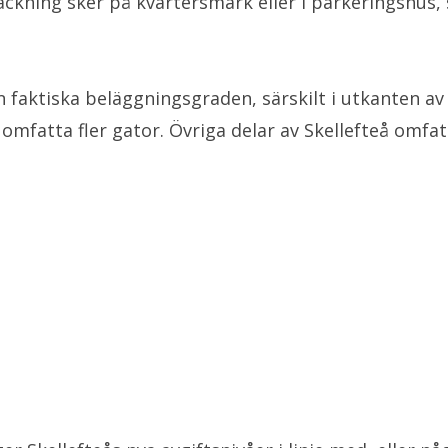
äckning sker på kvartersmark eller i parkeringshus, 
en faktiska beläggningsgraden, särskilt i utkanten a
mfatta fler gator. Övriga delar av Skellefteå omfat