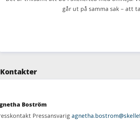
går ut på samma sak – att ta
Kontakter
gnetha Boström
resskontakt
Pressansvarig
agnetha.bostrom@skellef