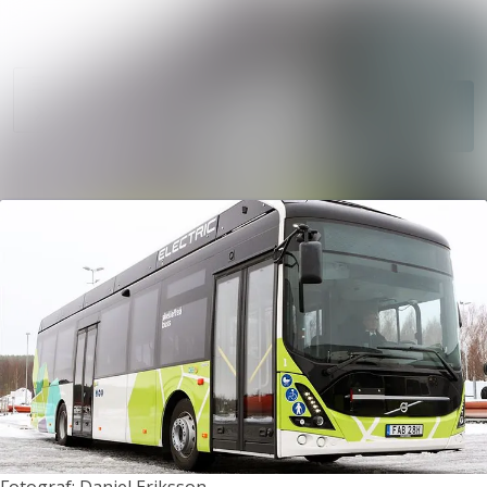
Sök i nyhet
Nyhetsarkiv
Mediearkiv
Följ
Följer
Event
Kontakt
Fotograf: Daniel Eriksson