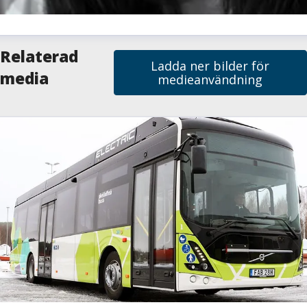
milie Sjölund
Relaterad
Ladda ner bilder för
resskontakt
Pressansvarig
media
medieanvändning
milie.sjolund@skelleftea.se
073-020 70 64