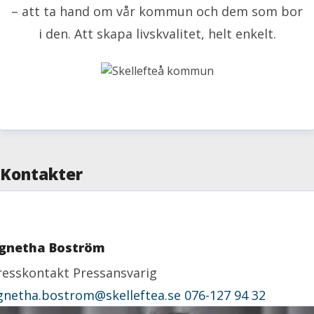
– att ta hand om vår kommun och dem som bor
i den. Att skapa livskvalitet, helt enkelt.
Kontakter
gnetha Boström
resskontakt
Pressansvarig
gnetha.bostrom@skelleftea.se
076-127 94 32