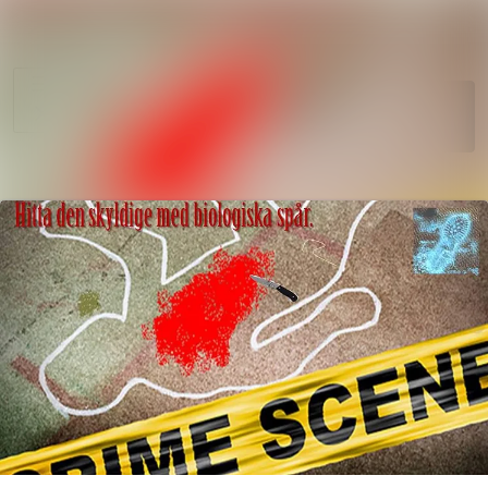
Sök i nyhet
Nyhetsarkiv
Mediearkiv
Följ
Följer
Event
Kontakt