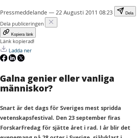
Pressmeddelande
—
22 Augusti 2011 08:23
Dela
Dela publiceringen
Kopiera länk
Länk kopierad!
Ladda ner
Galna genier eller vanliga
människor?
Snart är det dags för Sveriges mest spridda
vetenskapsfestival.
Den 23 september firas
ForskarFredag för sjätte året i rad. I år blir det
evenemang på 28 orter i Sverige, självklart i