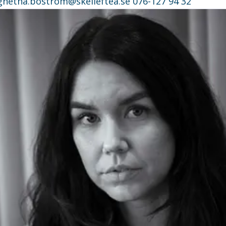
gnetha.bostrom@skelleftea.se
076-127 94 32