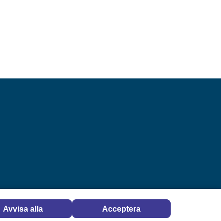
ig
emilie.sjolund@skelleftea.se
073-020 70 64
Avvisa alla
Acceptera