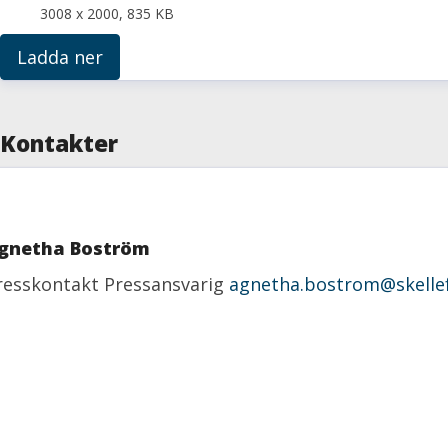
3008 x 2000, 835 KB
Ladda ner
Kontakter
gnetha Boström
resskontakt
Pressansvarig
agnetha.bostrom@skellef