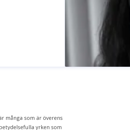
n
i är många som är överens
betydelsefulla yrken som