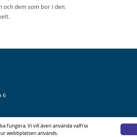
Emilie Sjölund
n och dem som bor i den.
Presskontakt
Pressansvar
elt.
n 6
a fungera. Vi vill även använda valfria
 hur webbplatsen används.