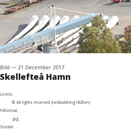
Bild
—
21 December 2017
Skellefteå Hamn
go to media item
Licens:
© All rights reserved (nedladdning tillåten)
Filformat:
.jpg
Storlek: