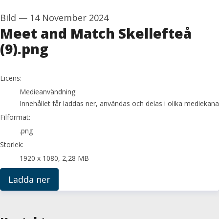
Bild
—
14 November 2024
Meet and Match Skellefteå
(9).png
go to media item
Licens:
Medieanvändning
Innehållet får laddas ner, användas och delas i olika mediekanal
Filformat:
.png
Storlek:
1920 x 1080, 2,28 MB
Ladda ner