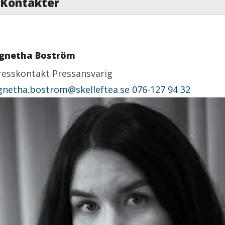
Kontakter
gnetha Boström
resskontakt
Pressansvarig
gnetha.bostrom@skelleftea.se
076-127 94 32