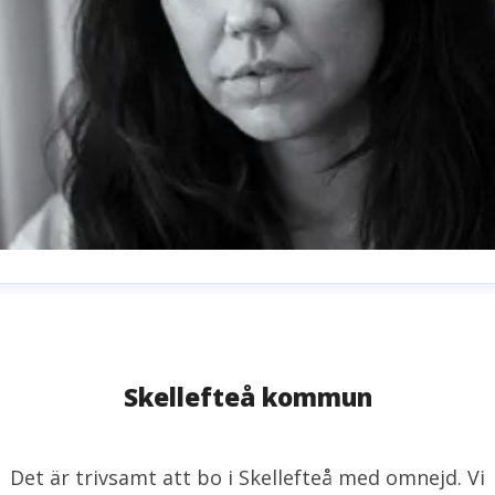
milie Sjölund
resskontakt
Pressansvarig
milie.sjolund@skelleftea.se
073-020 70 64
Skellefteå kommun
Det är trivsamt att bo i Skellefteå med omnejd. Vi