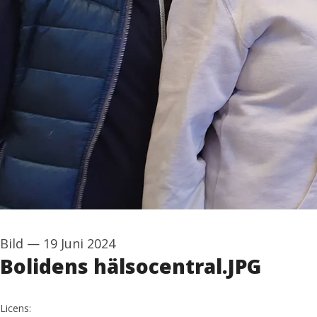
Bild
—
19 Juni 2024
Bolidens hälsocentral.JPG
go to media item
Licens: