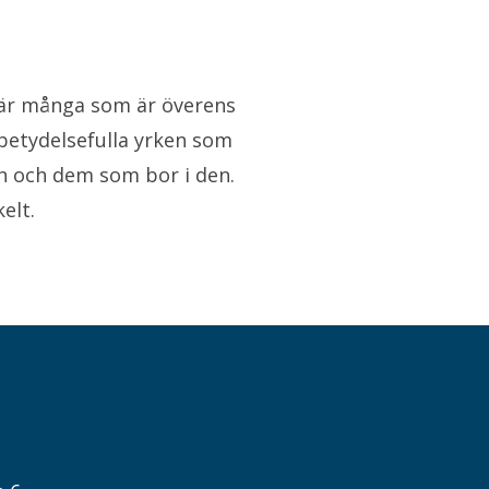
n
i är många som är överens
betydelsefulla yrken som
Emilie Sjölund
n och dem som bor i den.
Presskontakt
Pressansvar
elt.