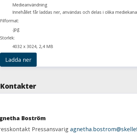
Medieanvändning
Innehållet får laddas ner, användas och delas i olika mediekanal
Filformat:
.jpg
Storlek:
4032 x 3024, 2,4 MB
Ladda ner
Kontakter
gnetha Boström
resskontakt
Pressansvarig
agnetha.bostrom@skellef